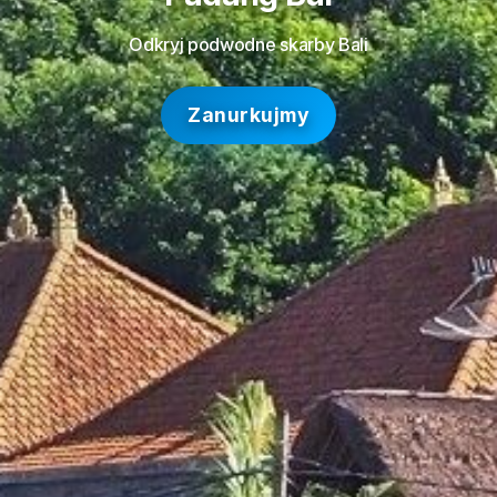
Odkryj podwodne skarby Bali
Zanurkujmy