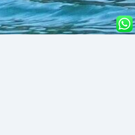
Jepun
Zaledwie 15 minut łodzią od Candidasy, po
zachodniej stronie Amuk Bay, znajduje się celowo
zatopiona stalowa łódź rybacka.
Brak prądów i maksymalna głębokość około 20
metrów sprawiają, że jest to bardzo łatwe
nurkowanie.
Wrak spoczywa niemal pionowo na 19 metrach